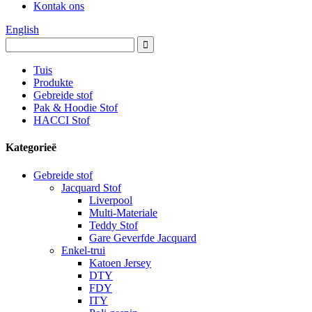
Kontak ons
English
Tuis
Produkte
Gebreide stof
Pak & Hoodie Stof
HACCI Stof
Kategorieë
Gebreide stof
Jacquard Stof
Liverpool
Multi-Materiale
Teddy Stof
Gare Geverfde Jacquard
Enkel-trui
Katoen Jersey
DTY
FDY
ITY