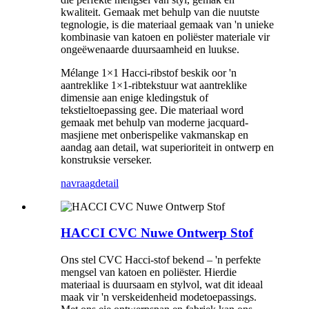
kwaliteit. Gemaak met behulp van die nuutste
tegnologie, is die materiaal gemaak van 'n unieke
kombinasie van katoen en poliëster materiale vir
ongeëwenaarde duursaamheid en luukse.
Mélange 1×1 Hacci-ribstof beskik oor 'n
aantreklike 1×1-ribtekstuur wat aantreklike
dimensie aan enige kledingstuk of
tekstieltoepassing gee. Die materiaal word
gemaak met behulp van moderne jacquard-
masjiene met onberispelike vakmanskap en
aandag aan detail, wat superioriteit in ontwerp en
konstruksie verseker.
navraag
detail
HACCI CVC Nuwe Ontwerp Stof
Ons stel CVC Hacci-stof bekend – 'n perfekte
mengsel van katoen en poliëster. Hierdie
materiaal is duursaam en stylvol, wat dit ideaal
maak vir 'n verskeidenheid modetoepassings.