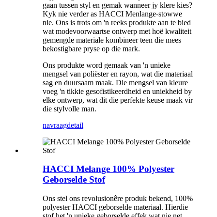
gaan tussen styl en gemak wanneer jy klere kies?
Kyk nie verder as HACCI Menlange-stowwe
nie. Ons is trots om 'n reeks produkte aan te bied
wat modevoorwaartse ontwerp met hoë kwaliteit
gemengde materiale kombineer teen die mees
bekostigbare pryse op die mark.
Ons produkte word gemaak van 'n unieke
mengsel van poliëster en rayon, wat die materiaal
sag en duursaam maak. Die mengsel van kleure
voeg 'n tikkie gesofistikeerdheid en uniekheid by
elke ontwerp, wat dit die perfekte keuse maak vir
die stylvolle man.
navraag
detail
HACCI Melange 100% Polyester
Geborselde Stof
Ons stel ons revolusionêre produk bekend, 100%
polyester HACCI geborselde materiaal. Hierdie
stof het 'n unieke geborselde effek wat nie net