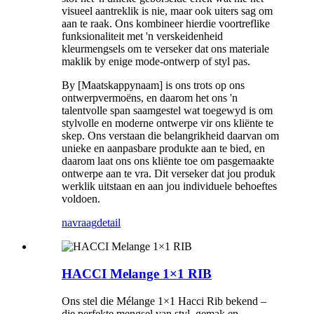
visueel aantreklik is nie, maar ook uiters sag om
aan te raak. Ons kombineer hierdie voortreflike
funksionaliteit met 'n verskeidenheid
kleurmengsels om te verseker dat ons materiale
maklik by enige mode-ontwerp of styl pas.
By [Maatskappynaam] is ons trots op ons
ontwerpvermoëns, en daarom het ons 'n
talentvolle span saamgestel wat toegewyd is om
stylvolle en moderne ontwerpe vir ons kliënte te
skep. Ons verstaan ​​die belangrikheid daarvan om
unieke en aanpasbare produkte aan te bied, en
daarom laat ons ons kliënte toe om pasgemaakte
ontwerpe aan te vra. Dit verseker dat jou produk
werklik uitstaan ​​en aan jou individuele behoeftes
voldoen.
navraag
detail
HACCI Melange 1×1 RIB
Ons stel die Mélange 1×1 Hacci Rib bekend –
die perfekte mengsel van styl, gemak en