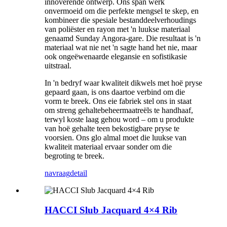
innoverende ontwerp. Ons span werk
onvermoeid om die perfekte mengsel te skep, en
kombineer die spesiale bestanddeelverhoudings
van poliëster en rayon met 'n luukse materiaal
genaamd Sunday Angora-gare. Die resultaat is 'n
materiaal wat nie net 'n sagte hand het nie, maar
ook ongeëwenaarde elegansie en sofistikasie
uitstraal.
In 'n bedryf waar kwaliteit dikwels met hoë pryse
gepaard gaan, is ons daartoe verbind om die
vorm te breek. Ons eie fabriek stel ons in staat
om streng gehaltebeheermaatreëls te handhaaf,
terwyl koste laag gehou word – om u produkte
van hoë gehalte teen bekostigbare pryse te
voorsien. Ons glo almal moet die luukse van
kwaliteit materiaal ervaar sonder om die
begroting te breek.
navraag
detail
HACCI Slub Jacquard 4×4 Rib