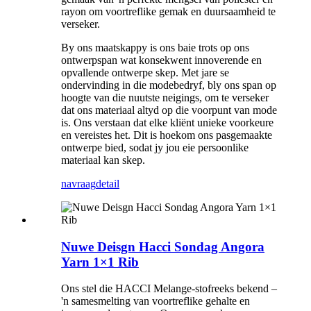
rayon om voortreflike gemak en duursaamheid te
verseker.
By ons maatskappy is ons baie trots op ons
ontwerpspan wat konsekwent innoverende en
opvallende ontwerpe skep. Met jare se
ondervinding in die modebedryf, bly ons span op
hoogte van die nuutste neigings, om te verseker
dat ons materiaal altyd op die voorpunt van mode
is. Ons verstaan ​​dat elke kliënt unieke voorkeure
en vereistes het. Dit is hoekom ons pasgemaakte
ontwerpe bied, sodat jy jou eie persoonlike
materiaal kan skep.
navraag
detail
Nuwe Deisgn Hacci Sondag Angora
Yarn 1×1 Rib
Ons stel die HACCI Melange-stofreeks bekend –
'n samesmelting van voortreflike gehalte en