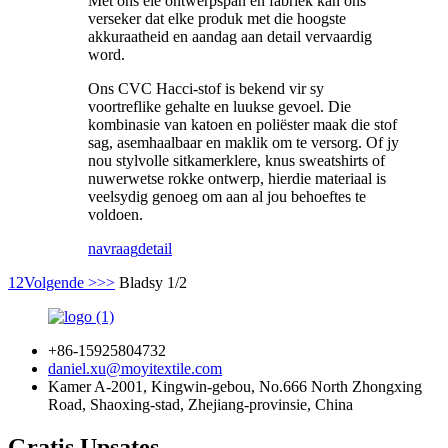
Met ons eie ontwerpspan en fabriek kan ons
verseker dat elke produk met die hoogste
akkuraatheid en aandag aan detail vervaardig
word.
Ons CVC Hacci-stof is bekend vir sy
voortreflike gehalte en luukse gevoel. Die
kombinasie van katoen en poliëster maak die stof
sag, asemhaalbaar en maklik om te versorg. Of jy
nou stylvolle sitkamerklere, knus sweatshirts of
nuwerwetse rokke ontwerp, hierdie materiaal is
veelsydig genoeg om aan al jou behoeftes te
voldoen.
navraag
detail
1
2
Volgende >
>>
Bladsy 1/2
+86-15925804732
daniel.xu@moyitextile.com
Kamer A-2001, Kingwin-gebou, No.666 North Zhongxing
Road, Shaoxing-stad, Zhejiang-provinsie, China
Gratis Upsates