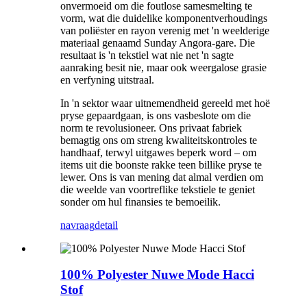
onvermoeid om die foutlose samesmelting te
vorm, wat die duidelike komponentverhoudings
van poliëster en rayon verenig met 'n weelderige
materiaal genaamd Sunday Angora-gare. Die
resultaat is 'n tekstiel wat nie net 'n sagte
aanraking besit nie, maar ook weergalose grasie
en verfyning uitstraal.
In 'n sektor waar uitnemendheid gereeld met hoë
pryse gepaardgaan, is ons vasbeslote om die
norm te revolusioneer. Ons privaat fabriek
bemagtig ons om streng kwaliteitskontroles te
handhaaf, terwyl uitgawes beperk word – om
items uit die boonste rakke teen billike pryse te
lewer. Ons is van mening dat almal verdien om
die weelde van voortreflike tekstiele te geniet
sonder om hul finansies te bemoeilik.
navraag
detail
100% Polyester Nuwe Mode Hacci
Stof