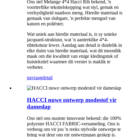
Ons stel Melange 4*4 Hacci Rib bekend, 'n
voortreflike tekstielskepping wat styl, gemak en
veelsydigheid naatloos meng. Hierdie materiaal is
gemaak van slubgare, 'n perfekte mengsel van
katoen en poliëster.
Wat uniek aan hierdie materiaal is, is sy unieke
jacquard-struktuur, wat 'n aantreklike 4*4-
ribtekstuur lewer. Aandag aan detail is duidelik in
elke duim van hierdie materiaal, wat dit moontlik
maak om die kwaliteit van enige kledingstuk of
huistekstiel waarmee dit versier is maklik te
verbeter.
navraag
detail
HACCI nuwe ontwerp modestof vir
dameslap
Ons stel ons nuutste innovasie bekend: die 100%
polyester HACCI FABRIC-versameling. Ons is
verheug om vir jou 'n reeks stylvolle ontwerpe te
bring wat deur ons eie ontwerpspan geskep is.