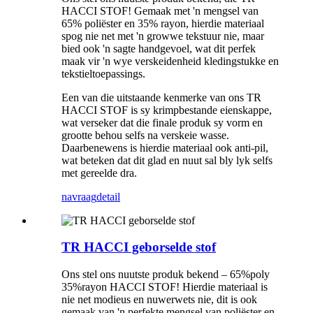
HACCI STOF! Gemaak met 'n mengsel van
65% poliëster en 35% rayon, hierdie materiaal
spog nie net met 'n growwe tekstuur nie, maar
bied ook 'n sagte handgevoel, wat dit perfek
maak vir 'n wye verskeidenheid kledingstukke en
tekstieltoepassings.
Een van die uitstaande kenmerke van ons TR
HACCI STOF is sy krimpbestande eienskappe,
wat verseker dat die finale produk sy vorm en
grootte behou selfs na verskeie wasse.
Daarbenewens is hierdie materiaal ook anti-pil,
wat beteken dat dit glad en nuut sal bly lyk selfs
met gereelde dra.
navraag
detail
TR HACCI geborselde stof
Ons stel ons nuutste produk bekend – 65%poly
35%rayon HACCI STOF! Hierdie materiaal is
nie net modieus en nuwerwets nie, dit is ook
gemaak van 'n perfekte mengsel van poliëster en