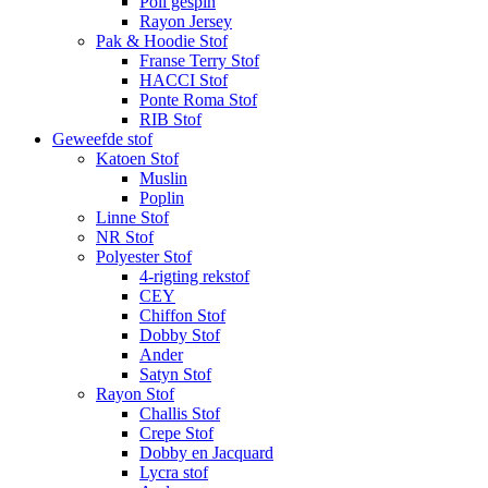
Poli gespin
Rayon Jersey
Pak & Hoodie Stof
Franse Terry Stof
HACCI Stof
Ponte Roma Stof
RIB Stof
Geweefde stof
Katoen Stof
Muslin
Poplin
Linne Stof
NR Stof
Polyester Stof
4-rigting rekstof
CEY
Chiffon Stof
Dobby Stof
Ander
Satyn Stof
Rayon Stof
Challis Stof
Crepe Stof
Dobby en Jacquard
Lycra stof