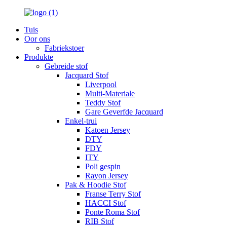
Tuis
Oor ons
Fabriekstoer
Produkte
Gebreide stof
Jacquard Stof
Liverpool
Multi-Materiale
Teddy Stof
Gare Geverfde Jacquard
Enkel-trui
Katoen Jersey
DTY
FDY
ITY
Poli gespin
Rayon Jersey
Pak & Hoodie Stof
Franse Terry Stof
HACCI Stof
Ponte Roma Stof
RIB Stof