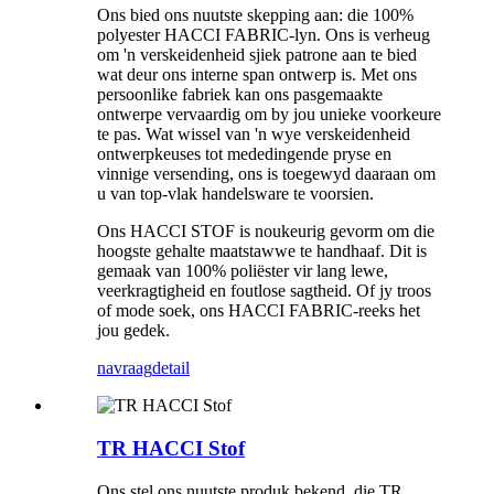
Ons bied ons nuutste skepping aan: die 100%
polyester HACCI FABRIC-lyn. Ons is verheug
om 'n verskeidenheid sjiek patrone aan te bied
wat deur ons interne span ontwerp is. Met ons
persoonlike fabriek kan ons pasgemaakte
ontwerpe vervaardig om by jou unieke voorkeure
te pas. Wat wissel van 'n wye verskeidenheid
ontwerpkeuses tot mededingende pryse en
vinnige versending, ons is toegewyd daaraan om
u van top-vlak handelsware te voorsien.
Ons HACCI STOF is noukeurig gevorm om die
hoogste gehalte maatstawwe te handhaaf. Dit is
gemaak van 100% poliëster vir lang lewe,
veerkragtigheid en foutlose sagtheid. Of jy troos
of mode soek, ons HACCI FABRIC-reeks het
jou gedek.
navraag
detail
TR HACCI Stof
Ons stel ons nuutste produk bekend, die TR