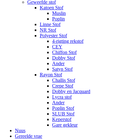
Geweefde stof
Katoen Stof
Muslin
Poplin
Linne Stof
NR Stof
Polyester Stof
4-rigting rekstof
CEY
Chiffon Stof
Dobby Stof
Ander
Satyn Stof
Rayon Stof
Challis Stof
Crepe Stof
Dobby en Jacquard
Lycra stof
Ander
Poplin Stof
SLUB Stof
Keperstof
Gare gekleur
Nuus
Gereelde vrae