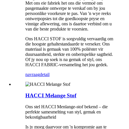
Met ons eie fabriek het ons die vermoë om
pasgemaakte ontwerpe te verskaf om by jou
persoonlike voorkeure te pas. Van 'n wye reeks
ontwerpopsies tot die goedkoopste pryse en
vinnige aflewering, ons is daartoe verbind om u
van die beste produkte te voorsien.
Ons HACCI STOF is sorgvuldig vervaardig om
die hoogste gehaltestandaarde te verseker. Ons
materiaal is gemaak van 100% poliëster vir
duursaamheid, sterkte en onberispelike sagtheid.
Of jy nou op soek is na gemak of styl, ons
HACCI FABRIC-versameling het jou gedek.
navraag
detail
HACCI Melange Stof
Ons stel HACCI Menlange-stof bekend – die
perfekte samesmelting van styl, gemak en
bekostigbaarheid
Is jy moeg daarvoor om 'n kompromie aan te