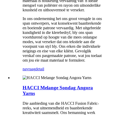
materiaal is noukeurig vervaardig van 'n ideale
mengsel van poliëster en rayon om uitsonderlike
knusheid en uithouvermoë te verseker.
In ons onderneming het ons groot vreugde in ons
span ontwerpers, wat konsekwent baanbrekende
en boeiende patrone vervaardig. Met uitgebreide
kundigheid in die klerebedryf, bly ons span
voortdurend op hoogte van die mees onlangse
modes, wat verseker dat ons tekstiele aan die
voorpunt van styl bly. Ons erken die individuele
neigings en eise van elke kliënt. Gevolglik
verskaf ons pasgemaakte patrone, wat jou toelaat
om jou eie maat materiaal te formuleer.
navraag
detail
HACCI Melange Sondag Angora
Yarns
Die aanbieding van die HACCI Fusion Fabric-
reeks, wat uitnemendheid en baanbrekende
kreatiwiteit saamsmelt. Ons bemanning werk